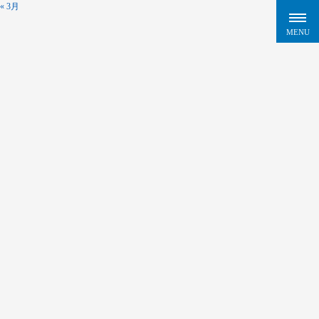
« 3月
HOME
>
タクシードライバー - 柏崎交通株式会社
タクシードライバー - 柏崎交通株式会社
お問い合わせ・ご応募
は
お電話ま
たはメールフォームからお気軽にどうぞ！