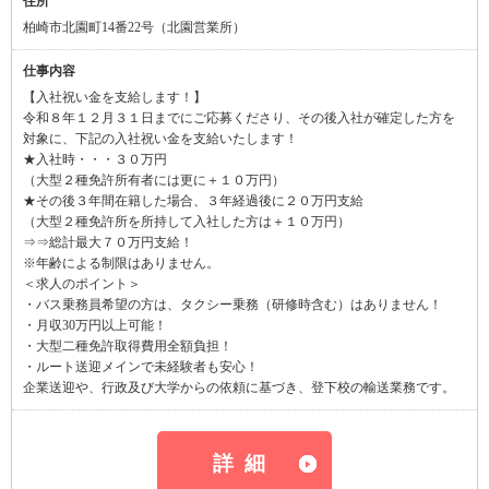
住所
柏崎市北園町14番22号（北園営業所）
仕事内容
【入社祝い金を支給します！】
令和８年１２月３１日までにご応募くださり、その後入社が確定した方を
対象に、下記の入社祝い金を支給いたします！
★入社時・・・３０万円
（大型２種免許所有者には更に＋１０万円）
★その後３年間在籍した場合、３年経過後に２０万円支給
（大型２種免許所を所持して入社した方は＋１０万円）
⇒⇒総計最大７０万円支給！
※年齢による制限はありません。
＜求人のポイント＞
・バス乗務員希望の方は、タクシー乗務（研修時含む）はありません！
・月収30万円以上可能！
・大型二種免許取得費用全額負担！
・ルート送迎メインで未経験者も安心！
企業送迎や、行政及び大学からの依頼に基づき、登下校の輸送業務です。
詳細