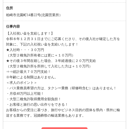
住所
柏崎市北園町14番22号(北園営業所）
仕事内容
【入社祝い金を支給します！】
令和８年１２月３１日までにご応募くださり、その後入社が確定した方を
対象に、下記の入社祝い金を支給いたします！
★入社時・・・３０万円
（大型２種免許所有者には更に＋１０万円）
★その後３年間在籍した場合、３年経過後に２０万円支給
（大型２種免許所を所持して入社した方は＋１０万円）
⇒⇒総計最大７０万円支給！
※年齢による制限はありません。
＜求人のポイント＞
・バス乗務員希望の方は、タクシー乗務（研修時含む）はありません！
・月収40万円以上可能！
・大型二種免許取得費用全額負担！
・お客様と旅行の思い出作りをできる！
お客様からの受注に基づき、旅行やビジネス目的の団体を県内・県外に輸
送する業務です。冠婚葬祭の輸送業務もあります。