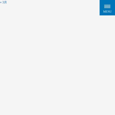
« 3月
BLOG
HOME
>
防災士 - 柏崎交通株式会社
防災士
講習
|
2016.09.14
こんにちは！刈羽・柏崎地域のタクシー会社、柏崎交通で採用を担
当しているウオノです！
当ブログでは、柏崎交通の求人情報や、最新のイベント情報を発信
しています！